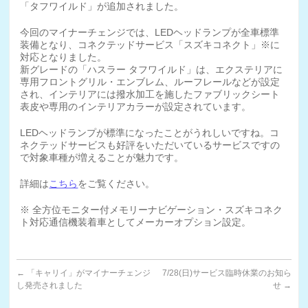
「タフワイルド」が追加されました。
今回のマイナーチェンジでは、LEDヘッドランプが全車標準
装備となり、コネクテッドサービス「スズキコネクト」※に
対応となりました。
新グレードの「ハスラー タフワイルド」は、エクステリアに
専用フロントグリル・エンブレム、ルーフレールなどが設定
され、インテリアには撥水加工を施したファブリックシート
表皮や専用のインテリアカラーが設定されています。
LEDヘッドランプが標準になったことがうれしいですね。コ
ネクテッドサービスも好評をいただいているサービスですの
で対象車種が増えることが魅力です。
詳細は
こちら
をご覧ください。
※ 全方位モニター付メモリーナビゲーション・スズキコネク
ト対応通信機装着車としてメーカーオプション設定。
←
「キャリイ」がマイナーチェンジ
7/28(日)サービス臨時休業のお知ら
し発売されました
せ
→