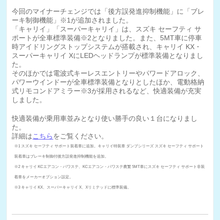
今回のマイナーチェンジでは「後方誤発進抑制機能」に「ブレ
ーキ制御機能」※1が追加されました。
「キャリイ」「スーパーキャリイ」は、スズキ セーフティ サ
ポートが全車標準装備※2となりました。また、5MT車に停車
時アイドリングストップシステムが搭載され、キャリイ KX・
スーパーキャリイ XにLEDヘッドランプが標準装備となりまし
た。
そのほかでは電波式キーレスエントリーやパワードアロック、
パワーウインドーが全車標準装備となりとしたほか、電動格納
式リモコンドアミラー※3が採用されるなど、快適装備が充実
しました。
快適装備が乗用車並みとなり使い勝手の良い１台になりまし
た。
詳細は
こちら
をご覧ください。
※1 スズキ セーフティ サポート装着車に追加。キャリイ特装車 ダンプシリーズ スズキ セーフティ サポート
装着車はブレーキ制御付後方誤発進抑制機能を追加。
※2 キャリイ KCエアコン・パワステ、KCエアコン・パワステ農繁 5MT車にスズキ セーフティ サポート非装
着車をメーカーオプション設定。
※3 キャリイ KX、スーパーキャリイ X、Xリミテッドに標準装備。