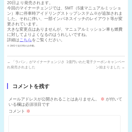
20日より発売されます。
今回のマイナーチェンジでは、5MT（5速マニュアルミッショ
ン）車に停車時アイドリングストップシステム※が追加されま
した。それに伴い、一部インパネスイッチのレイアウト等が変
更されています。
大きな変更点はありませんが、マニュアルミッション車も燃費
に対してよりよくなるのはうれしいですね。
詳細は
こちら
をご覧ください。
※ 2WDで走行時のみ作動。
←
「ラパン」がマイナーチェンジさ
1億円いわた電子クーポンキャンペー
れ発売されました
ン始まりました
→
コメントを残す
メールアドレスが公開されることはありません。
※
が付いて
いる欄は必須項目です
コメント
※