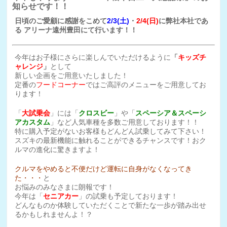
知らせです！！
日頃のご愛顧に感謝をこめて
2/3(土)
・
2/4(日)
に弊社本社であ
る
アリーナ遠州豊田にて行います！！
今年はお子様にさらに楽しんでいただけるように
「
キッズチ
ャレンジ
」
として
新しい企画をご用意いたしました！
定番の
フードコーナー
ではご高評のメニューをご用意してお
ります！
「
大試乗会
」には「
クロスビー
」や「
スペーシア＆スペーシ
アカスタム
」など人気車種を多数ご用意しております！！
特に購入予定がないお客様もどんどん試乗してみて下さい！
スズキの最新機能に触れることができるチャンスです！おク
ルマの進化に驚きますよ！
クルマをやめると不便だけど運転に自身がなくなってき
た・・・
と
お悩みのみなさまに朗報です！
今年は「
セニアカー
」の試乗も予定しております！
どんなものか体験していただくことで新たな一歩が踏み出せ
るかもしれませんよ！？