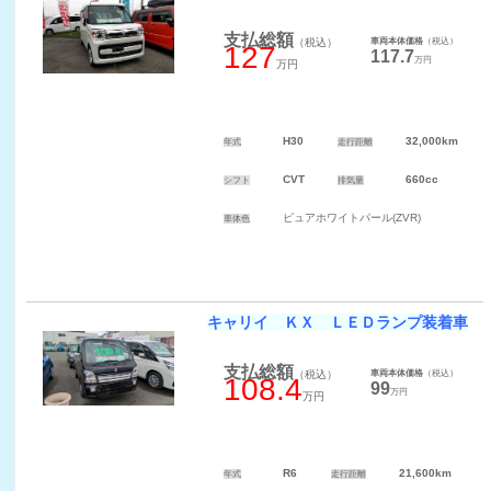
支払総額
（税込）
車両本体価格
（税込）
127
117.7
万円
万円
H30
32,000km
年式
走行距離
CVT
660cc
シフト
排気量
ピュアホワイトパール(ZVR)
車体色
キャリイ ＫＸ ＬＥＤランプ装着車
支払総額
（税込）
車両本体価格
（税込）
108.4
99
万円
万円
R6
21,600km
年式
走行距離