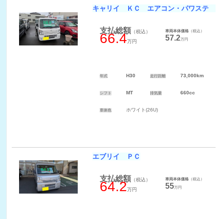
キャリイ ＫＣ エアコン・パワステ 
支払総額
（税込）
車両本体価格
（税込）
66.4
57.2
万円
万円
H30
73,000km
年式
走行距離
MT
660cc
シフト
排気量
ホワイト(26U)
車体色
エブリイ ＰＣ
支払総額
（税込）
車両本体価格
（税込）
64.2
55
万円
万円