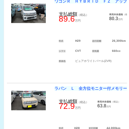
ワゴンＲ ＨＹＢＲＩＤ ＦＺ アップ
支払総額
（税込）
車両本体価格
（税
89.6
80.3
万円
万円
H29
26,300km
年式
走行距離
CVT
660cc
シフト
排気量
ピュアホワイトパール(ZVR)
車体色
ラパン Ｌ 全方位モニター付メモリー
支払総額
（税込）
車両本体価格
（税込）
72.9
63.8
万円
万円
H28
44,000km
年式
走行距離