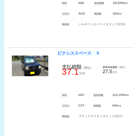
H28
28,600km
年式
走行距離
AGS
660cc
シフト
排気量
シルキーシルバーメタリック(Z2S)
車体色
ピクシススペース Ｘ
支払総額
（税込）
車両本体価格
（税込）
37.1
27.5
万円
万円
H25
104,200km
年式
走行距離
CVT
660cc
シフト
排気量
ブラックマイカメタリック(X07)
車体色