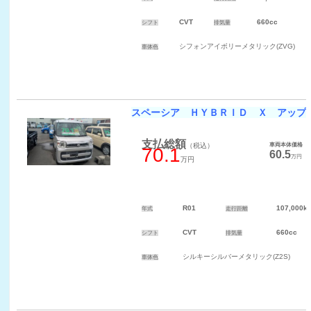
CVT
660cc
シフト
排気量
シフォンアイボリーメタリック(ZVG)
車体色
スペーシア ＨＹＢＲＩＤ Ｘ アップ
支払総額
（税込）
車両本体価格
（
70.1
60.5
万円
万円
R01
107,000k
年式
走行距離
CVT
660cc
シフト
排気量
シルキーシルバーメタリック(Z2S)
車体色