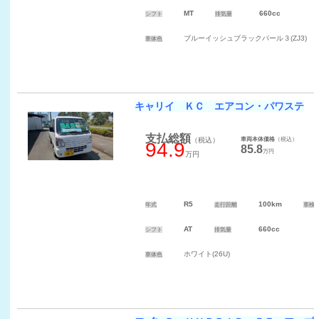
MT
660cc
シフト
排気量
ブルーイッシュブラックパール３(ZJ3)
車体色
キャリイ ＫＣ エアコン・パワステ
支払総額
（税込）
車両本体価格
（税込）
94.9
85.8
万円
万円
R5
100km
年式
走行距離
車検
AT
660cc
シフト
排気量
ホワイト(26U)
車体色