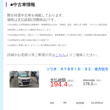
■中古車情報
弊社特選中古車を掲載しております。
価格は支払総額(消費税込)です。
※支払総額には車両価格(点検整備付・整備費用込)のほか、保険料、税金、登録に伴う費用、リサイクル預託金相
当額等購入に必要な全ての費用が含まれています。
※支払総額は4月時点・浜松ナンバー管轄登録(届出)・車検整備渡しでの税金等の算出・店頭納車の場合(軽自動車
では車庫証明が必要な地域の場合)での金額です。
※お客様のご要望に基づくオプション等の費用は別途申し受けます。
詳細やお見積り等ご希望の方は
こちら
よりご連絡ください。
ソリオ ＨＹＢＲＩＤ ＳＺ 全方位モ
支払総額
（税込）
車両本体価格
（税込）
194.4
179.3
万円
万円
R5
24,200km
年式
走行距離