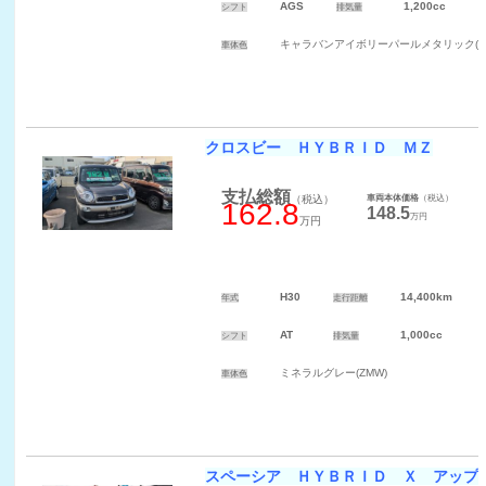
AGS
1,200cc
シフト
排気量
キャラバンアイボリーパールメタリック(ZY
車体色
クロスビー ＨＹＢＲＩＤ ＭＺ
支払総額
（税込）
車両本体価格
（税込）
162.8
148.5
万円
万円
H30
14,400km
年式
走行距離
AT
1,000cc
シフト
排気量
ミネラルグレー(ZMW)
車体色
スペーシア ＨＹＢＲＩＤ Ｘ アップ